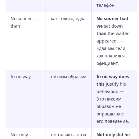
телефон.
No sooner ...
как только, едва
No sooner had
than
we
sat down
than
the waiter
appeared. —
Едва мы сели,
как появился
официант.
In no way
никоим образом
In no way does
this
justify his
behaviour. —
Это никоим
образом не
оправдывает
его поведение.
Not only ...
не только... но и
Not only did he