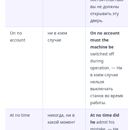
вы не должны
открывать эту
дверь.
On no
ни в коем
On no account
account
случае
must the
machine be
switched off
during
operation. — Ни
в коем случае
нельзя
выключать
станок во время
работы.
At no time
никогда, ни в
At no time did
какой момент
he
admit his
mistake. — Ни