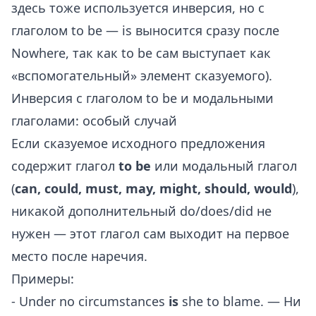
здесь тоже используется инверсия, но с
глаголом to be — is выносится сразу после
Nowhere, так как to be сам выступает как
«вспомогательный» элемент сказуемого).
Инверсия с глаголом to be и модальными
глаголами: особый случай
Если сказуемое исходного предложения
содержит глагол
to be
или модальный глагол
(
can, could, must, may, might, should, would
),
никакой дополнительный do/does/did не
нужен — этот глагол сам выходит на первое
место после наречия.
Примеры:
- Under no circumstances
is
she to blame. — Ни