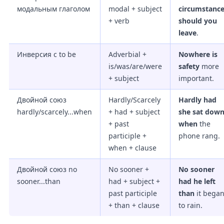
модальным глаголом
modal + subject
circumstanc
+ verb
should you
leave
.
Инверсия с to be
Adverbial +
Nowhere is
is/was/are/were
safety
more
+ subject
important.
Двойной союз
Hardly/Scarcely
Hardly had
hardly/scarcely...when
+ had + subject
she sat dow
+ past
when
the
participle +
phone rang.
when + clause
Двойной союз no
No sooner +
No sooner
sooner...than
had + subject +
had he left
past participle
than
it bega
+ than + clause
to rain.