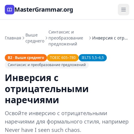
MasterGrammar.org
Синтаксис и
Выше
Главная
преобразование
Инверсия с отрицательными наречиями
среднего
предложений
B2 · Выше среднего
TOEIC 605–780
IELTS 5,5–6,5
Синтаксис и преобразование предложений
Инверсия с
отрицательными
наречиями
Освойте инверсию с отрицательными
наречиями для формального стиля, например
Never have I seen such chaos.