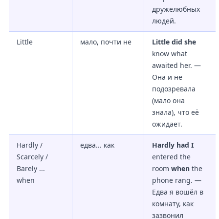
дружелюбных
людей.
Little
мало, почти не
Little did she
know what
awaited her. —
Она и не
подозревала
(мало она
знала), что её
ожидает.
Hardly /
едва... как
Hardly had I
Scarcely /
entered the
Barely ...
room
when
the
when
phone rang. —
Едва я вошёл в
комнату, как
зазвонил