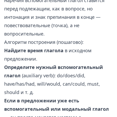
наречия вспомогательный глагол ставится
перед подлежащим, как в вопросе, но
интонация и знак препинания в конце —
повествовательные (точка), а не
вопросительные.
Алгоритм построения (пошагово):
Найдите время глагола
в исходном
предложении.
Определите нужный вспомогательный
глагол
(auxiliary verb): do/does/did,
have/has/had, will/would, can/could, must,
should и т. д.
Если в предложении уже есть
вспомогательный или модальный глагол