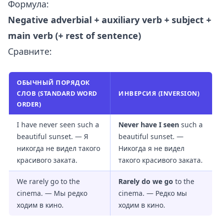
Формула:
Negative adverbial + auxiliary verb + subject +
main verb (+ rest of sentence)
Сравните:
ОБЫЧНЫЙ ПОРЯДОК
СЛОВ (STANDARD WORD
ИНВЕРСИЯ (INVERSION)
ORDER)
I have never seen such a
Never have I seen
such a
beautiful sunset. — Я
beautiful sunset. —
никогда не видел такого
Никогда я не видел
красивого заката.
такого красивого заката.
We rarely go to the
Rarely do we go
to the
cinema. — Мы редко
cinema. — Редко мы
ходим в кино.
ходим в кино.