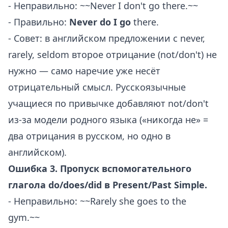
- Неправильно: ~~Never I don't go there.~~
- Правильно:
Never do I go
there.
- Совет: в английском предложении с never,
rarely, seldom второе отрицание (not/don't) не
нужно — само наречие уже несёт
отрицательный смысл. Русскоязычные
учащиеся по привычке добавляют not/don't
из-за модели родного языка («никогда не» =
два отрицания в русском, но одно в
английском).
Ошибка 3. Пропуск вспомогательного
глагола do/does/did в Present/Past Simple.
- Неправильно: ~~Rarely she goes to the
gym.~~