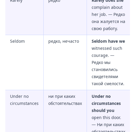
Rarely
редко
Rarely does she
complain about
her job. — Редко
она жалуется на
свою работу.
Seldom
редко, нечасто
Seldom have we
witnessed such
courage. —
Редко мы
становились
свидетелями
такой смелости.
Under no
ни при каких
Under no
circumstances
обстоятельствах
circumstances
should you
open this door.
— Ни при каких
обстоятельствах