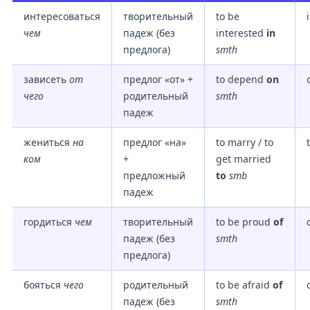
интересоваться
творительный
to be
чем
падеж (без
interested
in
предлога)
smth
зависеть
от
предлог «от» +
to depend
on
чего
родительный
smth
падеж
жениться
на
предлог «на»
to marry / to
ком
+
get married
предложный
to
smb
падеж
гордиться
чем
творительный
to be proud
of
падеж (без
smth
предлога)
бояться
чего
родительный
to be afraid
of
падеж (без
smth