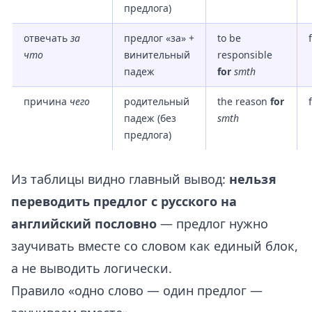
предлога)
отвечать
за
предлог «за» +
to be
что
винительный
responsible
падеж
for
smth
причина
чего
родительный
the reason
for
падеж (без
smth
предлога)
Из таблицы видно главный вывод:
нельзя
переводить предлог с русского на
английский пословно
— предлог нужно
заучивать вместе со словом как единый блок,
а не выводить логически.
Правило «одно слово — один предлог —