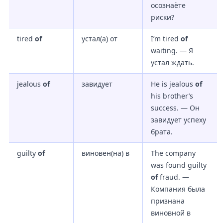
осознаёте
риски?
tired
of
устал(а) от
I’m tired
of
waiting. — Я
устал ждать.
jealous
of
завидует
He is jealous
of
his brother’s
success. — Он
завидует успеху
брата.
guilty
of
виновен(на) в
The company
was found guilty
of
fraud. —
Компания была
признана
виновной в