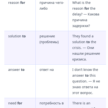
reason
for
причина чего-
What is the
либо
reason
for
the
delay? — Какова
причина
задержки?
solution
to
решение
They found a
(проблемы)
solution
to
the
crisis. — Они
нашли решение
кризиса.
answer
to
ответ на
I don’t know the
answer
to
this
question. — Я не
знаю ответа на
этот вопрос.
need
for
потребность в
There is an