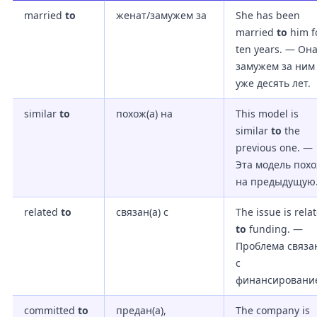
married
to
женат/замужем за
She has been
married
to
him f
ten years. — Он
замужем за ним
уже десять лет.
similar
to
похож(а) на
This model is
similar
to
the
previous one. —
Эта модель пох
на предыдущую
related
to
связан(а) с
The issue is rela
to
funding. —
Проблема связа
с
финансировани
committed
to
предан(а),
The company is