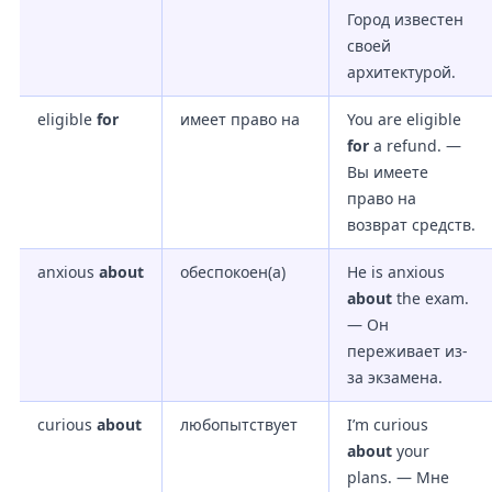
Город известен
своей
архитектурой.
eligible
for
имеет право на
You are eligible
for
a refund. —
Вы имеете
право на
возврат средств.
anxious
about
обеспокоен(а)
He is anxious
about
the exam.
— Он
переживает из-
за экзамена.
curious
about
любопытствует
I’m curious
about
your
plans. — Мне