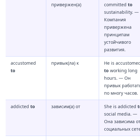
привержен(а)
committed
to
sustainability. —
Компания
привержена
принципам
устойчивого
развития.
accustomed
привык(ла) к
He is accustome
to
to
working long
hours. — Он
привык работат
по многу часов.
addicted
to
зависим(а) от
She is addicted
t
social media. —
Она зависима о
социальных сет