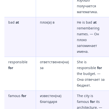
хорошо
получается
математика.
bad
at
плох(а) в
He is bad
at
remembering
names. — Он
плохо
запоминает
имена.
responsible
ответственен(на)
She is
for
за
responsible
for
the budget. —
Она отвечает за
бюджет.
famous
for
известен(на)
The city is
благодаря
famous
for
its
architecture. —