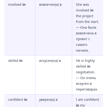
involved
in
вовлечён(а) в
She was
involved
in
the project
from the start.
— Она была
вовлечена в
проект с
самого
начала.
skilled
in
искусен(на) в
He is highly
skilled
in
negotiation.
— Он очень
искусен в
переговорах.
confident
in
уверен(а) в
I am confident
in
my