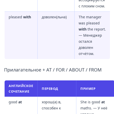
с плохим сном.
pleased
with
доволен(льна)
The manager
was pleased
with
the report.
— Менеджер
остался
доволен
отчётом.
Прилагательное + AT / FOR / ABOUT / FROM
АНГЛИЙСКОЕ
ПЕРЕВОД
ПРИМЕР
СОЧЕТАНИЕ
good
at
хорош(а) в,
She is good
at
способен к
maths. — У неё