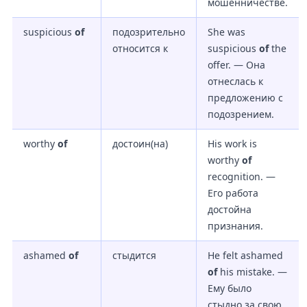
мошенничестве.
suspicious
of
подозрительно
She was
относится к
suspicious
of
the
offer. — Она
отнеслась к
предложению с
подозрением.
worthy
of
достоин(на)
His work is
worthy
of
recognition. —
Его работа
достойна
признания.
ashamed
of
стыдится
He felt ashamed
of
his mistake. —
Ему было
стыдно за свою