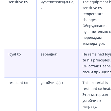
sensitive
to
чувствителен(льна)
The equipment i
к
sensitive
to
temperature
changes. —
Оборудование
чувствительно к
перепадам
температуры.
loyal
to
верен(на)
He remained loya
to
his principles
Он остался вер
своим принципа
resistant
to
устойчив(а) к
This material is
resistant
to
heat
Этот материал
устойчив к
нагреву.