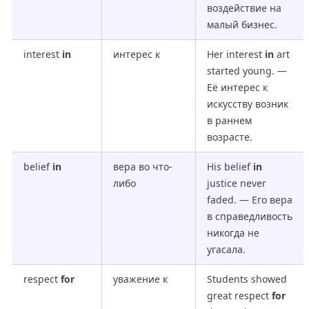
воздействие на
малый бизнес.
interest
in
интерес к
Her interest
in
art
started young. —
Её интерес к
искусству возник
в раннем
возрасте.
belief
in
вера во что-
His belief
in
либо
justice never
faded. — Его вера
в справедливость
никогда не
угасала.
respect
for
уважение к
Students showed
great respect
for