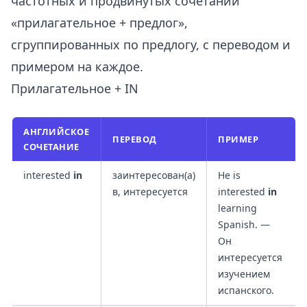
частотных и продвинутых сочетаний
«прилагательное + предлог»,
сгруппированных по предлогу, с переводом и
примером на каждое.
Прилагательное + IN
АНГЛИЙСКОЕ
ПЕРЕВОД
ПРИМЕР
СОЧЕТАНИЕ
interested
in
заинтересован(а)
He is
в, интересуется
interested
in
learning
Spanish. —
Он
интересуется
изучением
испанского.