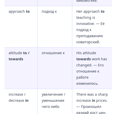
библиотеке.
approach
to
подход к
Her approach
to
teaching is
innovative. — Её
подход к
преподаванию
новаторский.
attitude
to /
отношение к
His attitude
towards
towards
work has
changed. — Его
отношение к
работе
изменилось.
increase /
увеличение /
There was a sharp
decrease
in
уменьшение
increase
in
prices.
чего-либо
— Произошёл
резкий рост цен.