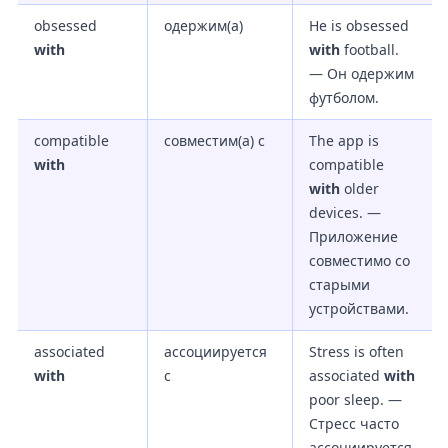
obsessed
одержим(а)
He is obsessed
with
with
football.
— Он одержим
футболом.
compatible
совместим(а) с
The app is
with
compatible
with
older
devices. —
Приложение
совместимо со
старыми
устройствами.
associated
ассоциируется
Stress is often
with
с
associated
with
poor sleep. —
Стресс часто
ассоциируется