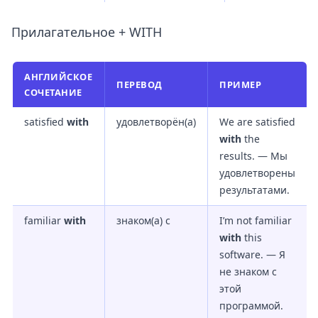
Прилагательное + WITH
АНГЛИЙСКОЕ
ПЕРЕВОД
ПРИМЕР
СОЧЕТАНИЕ
satisfied
with
удовлетворён(а)
We are satisfied
with
the
results. — Мы
удовлетворены
результатами.
familiar
with
знаком(а) с
I’m not familiar
with
this
software. — Я
не знаком с
этой
программой.