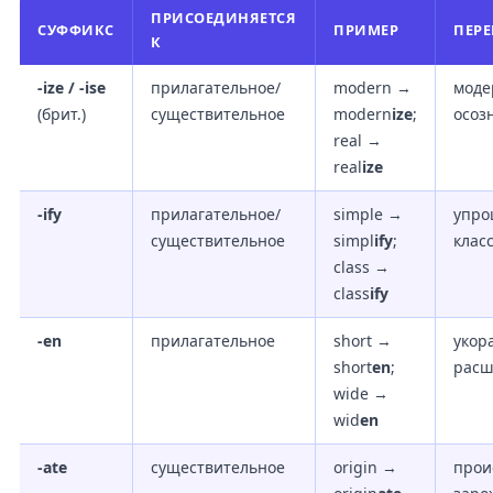
ПРИСОЕДИНЯЕТСЯ
СУФФИКС
ПРИМЕР
ПЕР
К
-ize / -ise
прилагательное/
modern →
моде
(брит.)
существительное
modern
ize
;
осоз
real →
real
ize
-ify
прилагательное/
simple →
упро
существительное
simpl
ify
;
клас
class →
class
ify
-en
прилагательное
short →
укор
short
en
;
расш
wide →
wid
en
-ate
существительное
origin →
прои