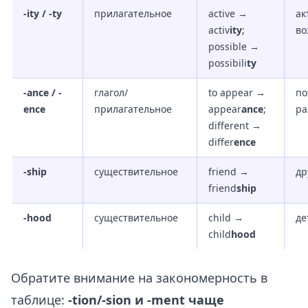
-ity / -ty
прилагательное
active →
ак
activ
ity
;
во
possible →
possibili
ty
-ance / -
глагол/
to appear →
по
ence
прилагательное
appear
ance
;
ра
different →
differ
ence
-ship
существительное
friend →
др
friend
ship
-hood
существительное
child →
де
child
hood
Обратите внимание на закономерность в
таблице:
-tion/-sion и -ment чаще