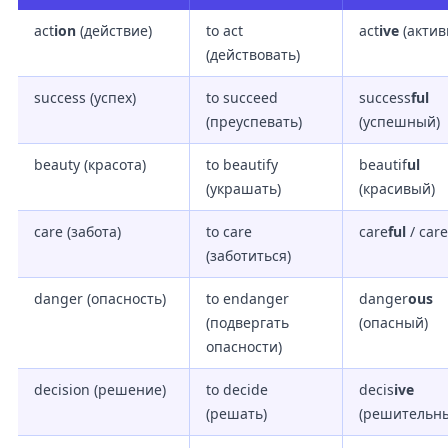
act
ion
(действие)
to act
act
ive
(актив
(действовать)
success (успех)
to succeed
success
ful
(преуспевать)
(успешный)
beauty (красота)
to beautify
beautif
ul
(украшать)
(красивый)
care (забота)
to care
care
ful
/ care
(заботиться)
danger (опасность)
to endanger
danger
ous
(подвергать
(опасный)
опасности)
decision (решение)
to decide
decis
ive
(решать)
(решительн