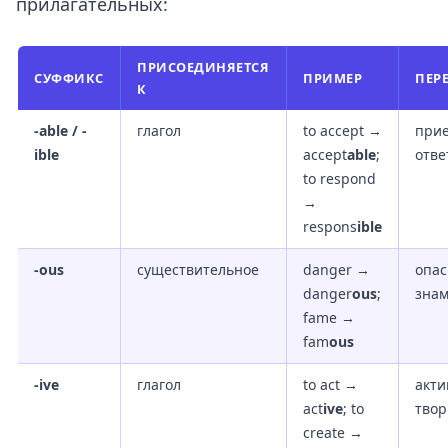
прилагательных:
ПРИСОЕДИНЯЕТСЯ
СУФФИКС
ПРИМЕР
ПЕР
К
-able / -
глагол
to accept →
при
ible
accept
able
;
отве
to respond
→
respons
ible
-ous
существительное
danger →
опас
danger
ous
;
зна
fame →
fam
ous
-ive
глагол
to act →
акти
act
ive
; to
твор
create →