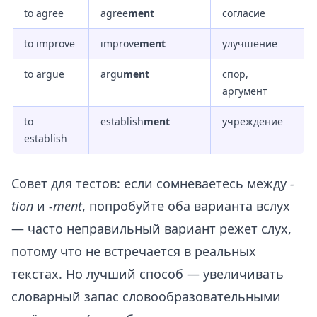
to agree
agree
ment
согласие
to improve
improve
ment
улучшение
to argue
argu
ment
спор,
аргумент
to
establish
ment
учреждение
establish
Совет для тестов: если сомневаетесь между
-
tion
и
-ment
, попробуйте оба варианта вслух
— часто неправильный вариант режет слух,
потому что не встречается в реальных
текстах. Но лучший способ — увеличивать
словарный запас словообразовательными