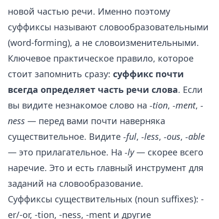
новой частью речи. Именно поэтому
суффиксы называют словообразовательными
(word-forming), а не словоизменительными.
Ключевое практическое правило, которое
стоит запомнить сразу:
суффикс почти
всегда определяет часть речи слова
. Если
вы видите незнакомое слово на
-tion
,
-ment
,
-
ness
— перед вами почти наверняка
существительное. Видите
-ful
,
-less
,
-ous
,
-able
— это прилагательное. На
-ly
— скорее всего
наречие. Это и есть главный инструмент для
заданий на словообразование.
Суффиксы существительных (noun suffixes): -
er/-or, -tion, -ness, -ment и другие