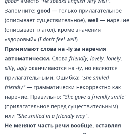
good"
вместо
"He speaks English very well"
.
Запомните:
good
— только прилагательное
(описывает существительное),
well
— наречие
(описывает глагол), кроме значения
«здоровый» (
I don't feel well
).
Принимают слова на -ly за наречия
автоматически.
Слова
friendly
,
lovely
,
lonely
,
silly
,
ugly
оканчиваются на
-ly
, но являются
прилагательными. Ошибка:
"She smiled
friendly"
— грамматически некорректно как
наречие. Правильно:
"She gave a friendly smile"
(прилагательное перед существительным)
или
"She smiled in a friendly way"
.
Не меняют часть речи вообще, оставляя