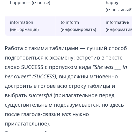
happiness (счастье)
—
happ
y
(счастливый
information
to inform
informat
ive
(информация)
(информировать)
(информати
Работа с такими таблицами — лучший способ
подготовиться к экзамену: встретив в тексте
слово SUCCESS с пропуском вида
"She was ___ in
her career" (SUCCESS)
, вы должны мгновенно
достроить в голове всю строку таблицы и
выбрать
successful
(прилагательное перед
существительным подразумевается, но здесь
после глагола-связки
was
нужно
прилагательное).