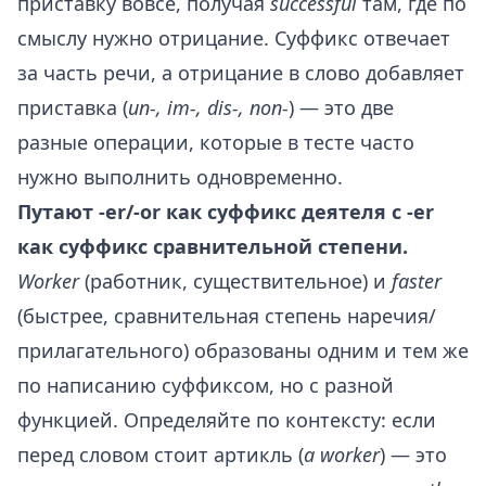
приставку вовсе, получая
successful
там, где по
смыслу нужно отрицание. Суффикс отвечает
за часть речи, а отрицание в слово добавляет
приставка (
un-, im-, dis-, non-
) — это две
разные операции, которые в тесте часто
нужно выполнить одновременно.
Путают -er/-or как суффикс деятеля с -er
как суффикс сравнительной степени.
Worker
(работник, существительное) и
faster
(быстрее, сравнительная степень наречия/
прилагательного) образованы одним и тем же
по написанию суффиксом, но с разной
функцией. Определяйте по контексту: если
перед словом стоит артикль (
a worker
) — это