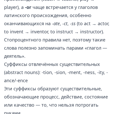
player), а
-or
чаще встречается у глаголов
латинского происхождения, особенно
оканчивающихся на
-ate
,
-ct
,
-ss
(to act → actor,
to invent → inventor, to instruct → instructor).
Стопроцентного правила нет, поэтому такие
слова полезно запоминать парами «глагол —
деятель».
Суффиксы отвлечённых существительных
(abstract nouns): -tion, -sion, -ment, -ness, -ity, -
ance/-ence
Эти суффиксы образуют существительные,
обозначающие процесс, действие, состояние
или качество — то, что нельзя потрогать
руками.