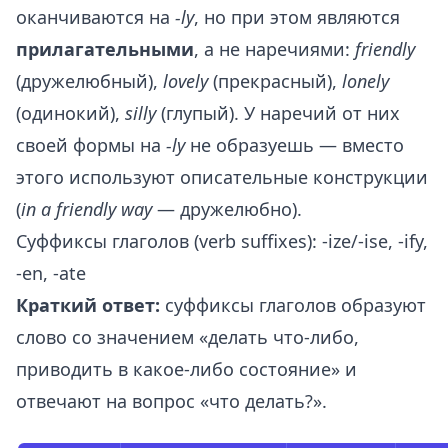
оканчиваются на
-ly
, но при этом являются
прилагательными
, а не наречиями:
friendly
(дружелюбный),
lovely
(прекрасный),
lonely
(одинокий),
silly
(глупый). У наречий от них
своей формы на
-ly
не образуешь — вместо
этого используют описательные конструкции
(
in a friendly way
— дружелюбно).
Суффиксы глаголов (verb suffixes): -ize/-ise, -ify,
-en, -ate
Краткий ответ:
суффиксы глаголов образуют
слово со значением «делать что-либо,
приводить в какое-либо состояние» и
отвечают на вопрос «что делать?».