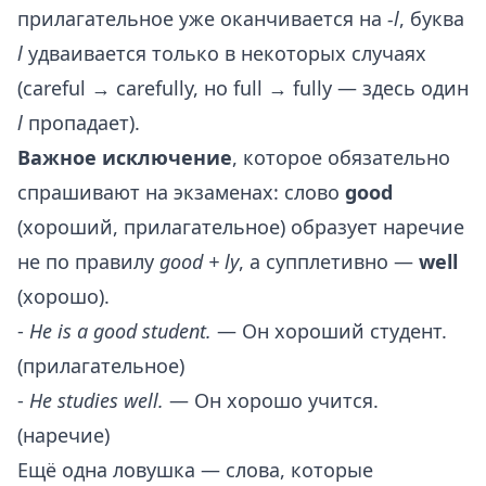
прилагательное уже оканчивается на
-l
, буква
l
удваивается только в некоторых случаях
(careful → carefully, но full → fully — здесь один
l
пропадает).
Важное исключение
, которое обязательно
спрашивают на экзаменах: слово
good
(хороший, прилагательное) образует наречие
не по правилу
good + ly
, а супплетивно —
well
(хорошо).
-
He is a good student.
— Он хороший студент.
(прилагательное)
-
He studies well.
— Он хорошо учится.
(наречие)
Ещё одна ловушка — слова, которые