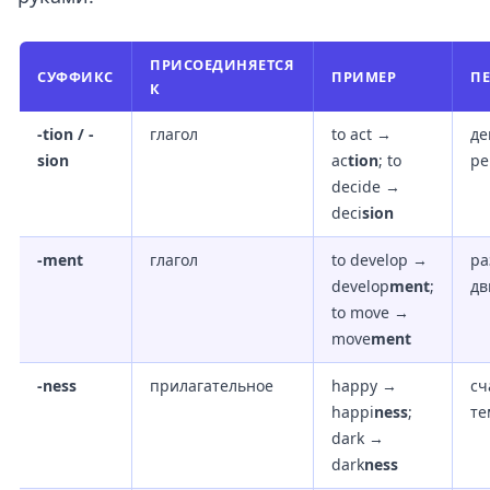
ПРИСОЕДИНЯЕТСЯ
СУФФИКС
ПРИМЕР
П
К
-tion / -
глагол
to act →
де
sion
ac
tion
; to
р
decide →
deci
sion
-ment
глагол
to develop →
ра
develop
ment
;
дв
to move →
move
ment
-ness
прилагательное
happy →
сч
happi
ness
;
те
dark →
dark
ness