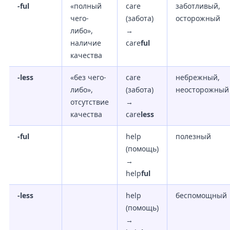
-ful
«полный
care
заботливый,
чего-
(забота)
осторожный
либо»,
→
наличие
care
ful
качества
-less
«без чего-
care
небрежный,
либо»,
(забота)
неосторожный
отсутствие
→
качества
care
less
-ful
help
полезный
(помощь)
→
help
ful
-less
help
беспомощный
(помощь)
→