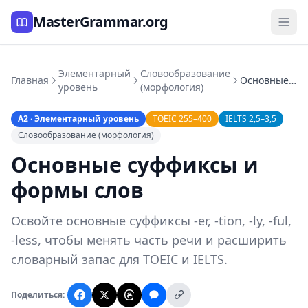
MasterGrammar.org
Элементарный
Словообразование
Главная
Основные суффиксы и формы слов
уровень
(морфология)
A2 · Элементарный уровень
TOEIC 255–400
IELTS 2,5–3,5
Словообразование (морфология)
Основные суффиксы и
формы слов
Освойте основные суффиксы -er, -tion, -ly, -ful,
-less, чтобы менять часть речи и расширить
словарный запас для TOEIC и IELTS.
Поделиться: