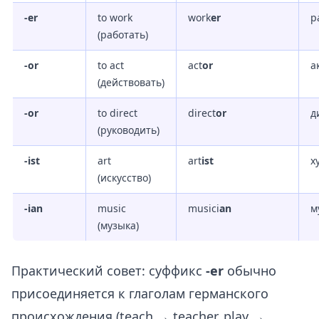
-er
to work
work
er
р
(работать)
-or
to act
act
or
а
(действовать)
-or
to direct
direct
or
д
(руководить)
-ist
art
art
ist
х
(искусство)
-ian
music
musici
an
м
(музыка)
Практический совет: суффикс
-er
обычно
присоединяется к глаголам германского
происхождения (teach → teacher, play →