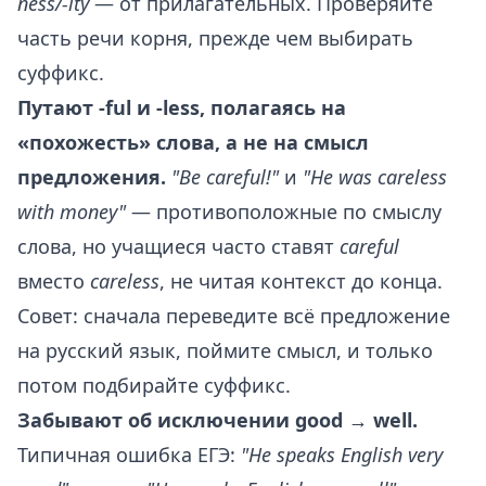
ness/-ity
— от прилагательных. Проверяйте
часть речи корня, прежде чем выбирать
суффикс.
Путают -ful и -less, полагаясь на
«похожесть» слова, а не на смысл
предложения.
"Be careful!"
и
"He was careless
with money"
— противоположные по смыслу
слова, но учащиеся часто ставят
careful
вместо
careless
, не читая контекст до конца.
Совет: сначала переведите всё предложение
на русский язык, поймите смысл, и только
потом подбирайте суффикс.
Забывают об исключении good → well.
Типичная ошибка ЕГЭ:
"He speaks English very