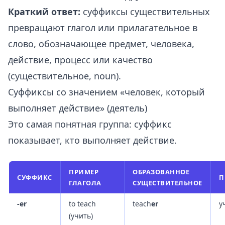
Краткий ответ:
суффиксы существительных
превращают глагол или прилагательное в
слово, обозначающее предмет, человека,
действие, процесс или качество
(существительное, noun).
Суффиксы со значением «человек, который
выполняет действие» (деятель)
Это самая понятная группа: суффикс
показывает, кто выполняет действие.
ПРИМЕР
ОБРАЗОВАННОЕ
СУФФИКС
П
ГЛАГОЛА
СУЩЕСТВИТЕЛЬНОЕ
-er
to teach
teach
er
у
(учить)