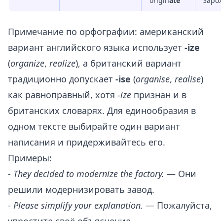
origin
ate
заро
Примечание по орфографии: американский
вариант английского языка использует
-ize
(
organize
,
realize
), а британский вариант
традиционно допускает
-ise
(
organise
,
realise
)
как равноправный, хотя
-ize
признан и в
британских словарях. Для единообразия в
одном тексте выбирайте один вариант
написания и придерживайтесь его.
Примеры:
-
They decided to modernize the factory.
— Они
решили модернизировать завод.
-
Please simplify your explanation.
— Пожалуйста,