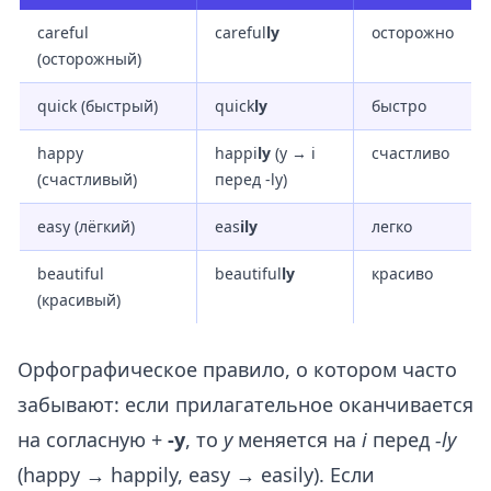
careful
careful
ly
осторожно
(осторожный)
quick (быстрый)
quick
ly
быстро
happy
happi
ly
(y → i
счастливо
(счастливый)
перед -ly)
easy (лёгкий)
eas
ily
легко
beautiful
beautiful
ly
красиво
(красивый)
Орфографическое правило, о котором часто
забывают: если прилагательное оканчивается
на согласную +
-y
, то
y
меняется на
i
перед
-ly
(happy → happily, easy → easily). Если