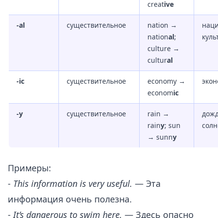
creat
ive
-al
существительное
nation →
нац
nation
al
;
куль
culture →
cultur
al
-ic
существительное
economy →
экон
econom
ic
-y
существительное
rain →
дож
rain
y
; sun
сол
→ sunn
y
Примеры:
-
This information is very useful.
— Эта
информация очень полезна.
-
It’s dangerous to swim here.
— Здесь опасно