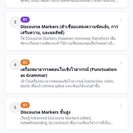
when, until) เพื่อสร้างประโยคซับซ้อนและสื่อความหมายละเอียด
ขึ้น
B1
3
Discourse Markers (คำเชื่อมแสดงความขัดแย้ง, การ
เสริมความ, และผลลัพธ์)
ใช้ Discourse Markers (however, moreover, therefore) เพื่อ
จัดระเบียบความคิดและทำให้งานเขียนของคุณลื่นไหลอย่างมี
เหตุผล
B2
4
เครื่องหมายวรรคตอนในเชิงไวยากรณ์ (Punctuation
as Grammar)
เข้าใจเครื่องหมายวรรคตอนเชิงไวยากรณ์ (semicolon, colon,
dash) เพื่อแก้ comma splice และเขียนได้แม่นยำขึ้น
B2
5
Discourse Markers ขั้นสูง
เรียนรู้ Advanced Discourse Markers (albeit,
notwithstanding, by contrast) เพื่องานเขียนวิชาการที่เป็น
ทางการและประณีต