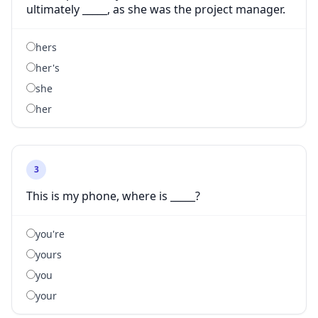
ultimately _____, as she was the project manager.
hers
her's
she
her
3
This is my phone, where is _____?
you're
yours
you
your