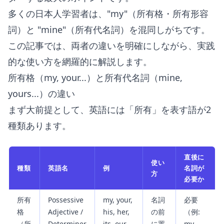
多くの日本人学習者は、"my"（所有格・所有形容
詞）と "mine"（所有代名詞）を混同しがちです。
この記事では、両者の違いを明確にしながら、実践
的な使い方を網羅的に解説します。
所有格（my, your...）と所有代名詞（mine,
yours...）の違い
まず大前提として、英語には「所有」を表す語が2
種類あります。
直後に
使い
種類
英語名
例
名詞が
方
必要か
所有
Possessive
my, your,
名詞
必要
格
Adjective /
his, her,
の前
（例:
（所
Determiner
its, our,
に置
my