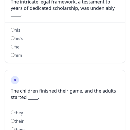
The intricate legal framework, a testament to
years of dedicated scholarship, was undeniably
_____.
his
his's
he
him
8
The children finished their game, and the adults
started _____.
they
their
them