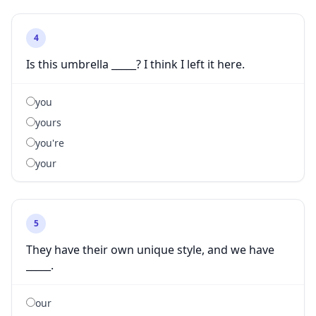
4
Is this umbrella _____? I think I left it here.
you
yours
you're
your
5
They have their own unique style, and we have
_____.
our