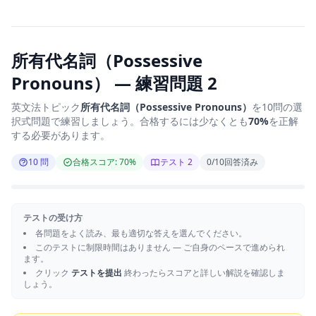
所有代名詞（Possessive
Pronouns） — 練習問題 2
英文法トピック
所有代名詞（Possessive Pronouns）
を10問の選
択式問題で練習しましょう。合格するには少なくとも
70%
を正解
する必要があります。
10 問
合格スコア: 70%
テスト 2
0
/
10
回答済み
テストの受け方
各問題をよく読み、最も適切な答えを選んでください。
このテストに制限時間はありません — ご自身のペースで進められ
ます。
クリック
テストを提出
終わったらスコアと詳しい解説を確認しま
しょう。