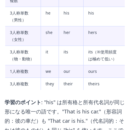
複数
3人称単数
he
his
his
（男性）
3人称単数
she
her
hers
（女性）
3人称単数
it
its
its（※使用頻度
（物・動物）
は極めて低い）
1人称複数
we
our
ours
3人称複数
they
their
theirs
学習のポイント
: "his" は所有格と所有代名詞が同じ
形になる唯一の語です。"That is his car."（形容詞
的：彼の車だ）も "That car is his."（代名詞的：そ