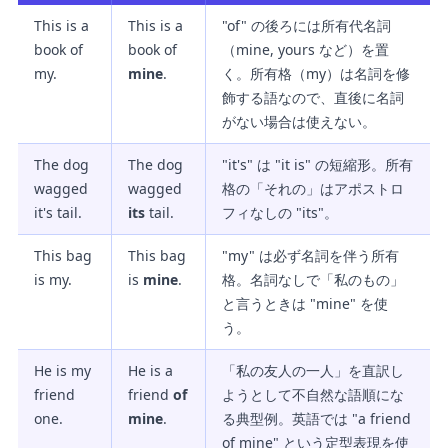
This is a
This is a
"of" の後ろには所有代名詞
book of
book of
（mine, yours など）を置
my.
mine
.
く。所有格（my）は名詞を修
飾する語なので、直後に名詞
がない場合は使えない。
The dog
The dog
"it's" は "it is" の短縮形。所有
wagged
wagged
格の「それの」はアポストロ
it's tail.
its
tail.
フィなしの "its"。
This bag
This bag
"my" は必ず名詞を伴う所有
is my.
is
mine
.
格。名詞なしで「私のもの」
と言うときは "mine" を使
う。
He is my
He is a
「私の友人の一人」を直訳し
friend
friend
of
ようとして不自然な語順にな
one.
mine
.
る典型例。英語では "a friend
of mine" という定型表現を使