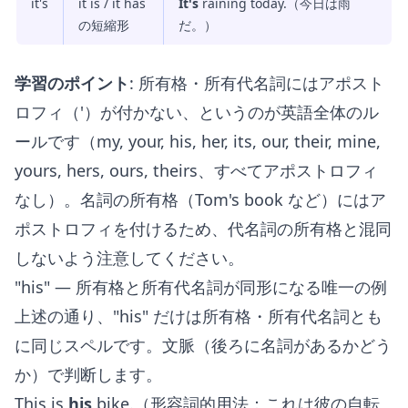
it's
it is / it has
It's
raining today.（今日は雨
の短縮形
だ。）
学習のポイント
: 所有格・所有代名詞にはアポスト
ロフィ（'）が付かない、というのが英語全体のル
ールです（my, your, his, her, its, our, their, mine,
yours, hers, ours, theirs、すべてアポストロフィ
なし）。名詞の所有格（Tom's book など）にはア
ポストロフィを付けるため、代名詞の所有格と混同
しないよう注意してください。
"his" — 所有格と所有代名詞が同形になる唯一の例
上述の通り、"his" だけは所有格・所有代名詞とも
に同じスペルです。文脈（後ろに名詞があるかどう
か）で判断します。
This is
his
bike.（形容詞的用法：これは彼の自転