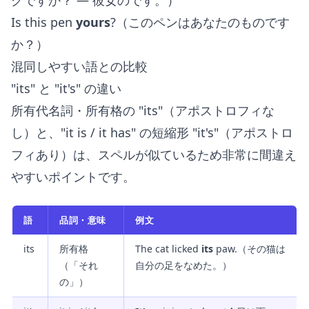
グですか？ — 彼女のです。）
Is this pen
yours
?（このペンはあなたのものです
か？）
混同しやすい語との比較
"its" と "it's" の違い
所有代名詞・所有格の "its"（アポストロフィな
し）と、"it is / it has" の短縮形 "it's"（アポストロ
フィあり）は、スペルが似ているため非常に間違え
やすいポイントです。
語
品詞・意味
例文
its
所有格
The cat licked
its
paw.（その猫は
（「それ
自分の足をなめた。）
の」）