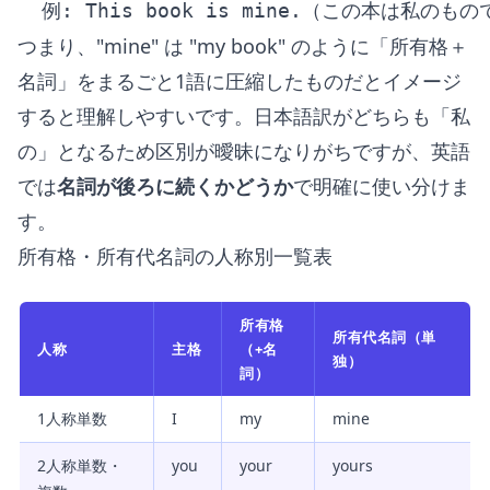
つまり、"mine" は "my book" のように「所有格＋
名詞」をまるごと1語に圧縮したものだとイメージ
すると理解しやすいです。日本語訳がどちらも「私
の」となるため区別が曖昧になりがちですが、英語
では
名詞が後ろに続くかどうか
で明確に使い分けま
す。
所有格・所有代名詞の人称別一覧表
所有格
所有代名詞（単
人称
主格
（+名
独）
詞）
1人称単数
I
my
mine
2人称単数・
you
your
yours