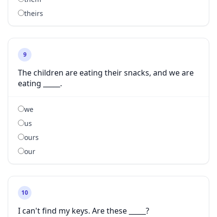
theirs
9
The children are eating their snacks, and we are
eating _____.
we
us
ours
our
10
I can't find my keys. Are these _____?