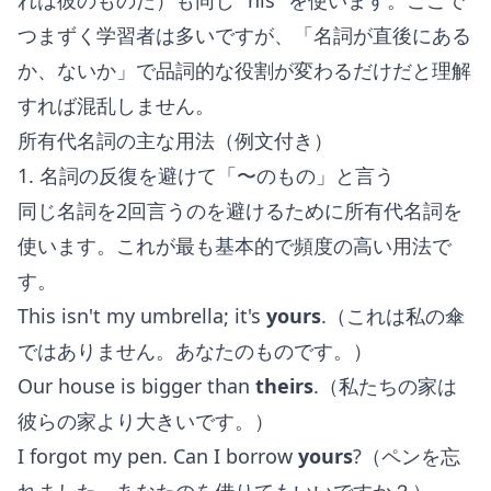
れは彼のものだ）も同じ "his" を使います。ここで
つまずく学習者は多いですが、「名詞が直後にある
か、ないか」で品詞的な役割が変わるだけだと理解
すれば混乱しません。
所有代名詞の主な用法（例文付き）
1. 名詞の反復を避けて「〜のもの」と言う
同じ名詞を2回言うのを避けるために所有代名詞を
使います。これが最も基本的で頻度の高い用法で
す。
This isn't my umbrella; it's
yours
.（これは私の傘
ではありません。あなたのものです。）
Our house is bigger than
theirs
.（私たちの家は
彼らの家より大きいです。）
I forgot my pen. Can I borrow
yours
?（ペンを忘