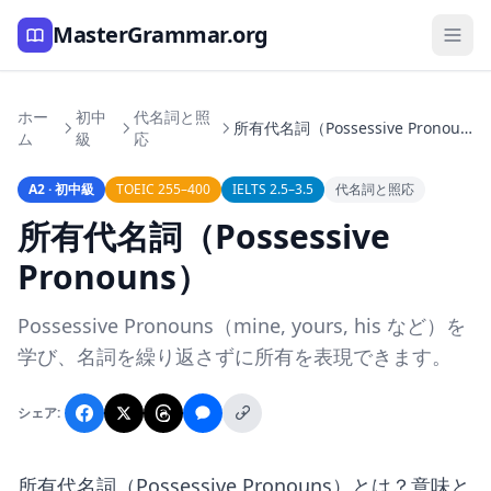
MasterGrammar.org
ホー
初中
代名詞と照
所有代名詞（Possessive Pronouns）
ム
級
応
A2 · 初中級
TOEIC 255–400
IELTS 2.5–3.5
代名詞と照応
所有代名詞（Possessive
Pronouns）
Possessive Pronouns（mine, yours, his など）を
学び、名詞を繰り返さずに所有を表現できます。
シェア:
所有代名詞（Possessive Pronouns）とは？意味と