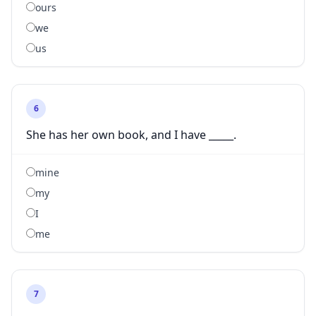
ours
we
us
6
She has her own book, and I have _____.
mine
my
I
me
7