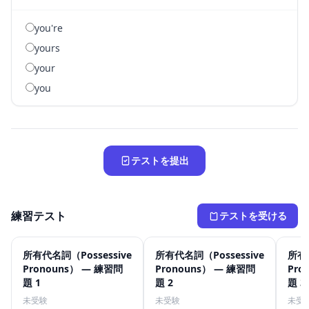
you're
yours
your
you
テストを提出
練習テスト
テストを受ける
所有代名詞（Possessive
所有代名詞（Possessive
所有代
Pronouns） — 練習問
Pronouns） — 練習問
Pro
題 1
題 2
題 3
未受験
未受験
未受