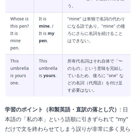
う。
Whose is
It is
"mine" は単独で名詞の代わり
this pen?
mine
. /
になる語であり、"mine" の後
It is
It is
my
ろにさらに名詞を続けること
mine
pen
.
はできない。
pen.
This
This
所有代名詞はそれ自体で「〜
umbrella
umbrella
のもの」という意味を完結し
is yours
is
yours
.
ているため、後ろに "one" な
one.
どの名詞（代用語）を付け足
す必要はない。
学習のポイント（和製英語・直訳の落とし穴）
: 日
本語の「私の本」という語順に引きずられて "my"
だけで文を終わらせてしまう誤りが非常に多く見ら