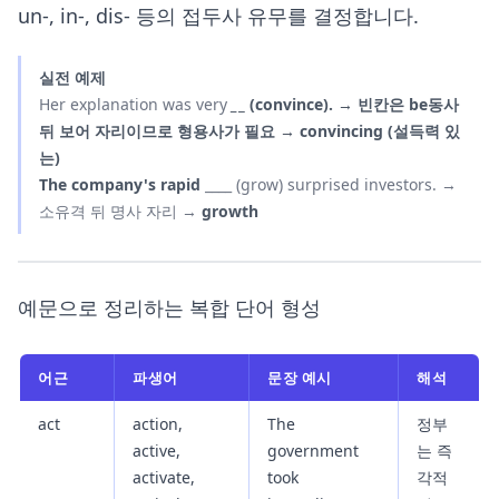
un-, in-, dis- 등의 접두사 유무를 결정합니다.
실전 예제
Her explanation was very
_
_ (convince). → 빈칸은 be동사
뒤 보어 자리이므로 형용사가 필요 →
convincing
(설득력 있
는)
The company's rapid
____ (grow) surprised investors. →
소유격 뒤 명사 자리 →
growth
예문으로 정리하는 복합 단어 형성
어근
파생어
문장 예시
해석
act
action,
The
정부
active,
government
는 즉
activate,
took
각적