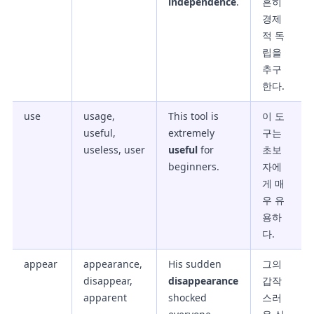
independence
.
흔히
경제
적 독
립을
추구
한다.
use
usage,
This tool is
이 도
useful,
extremely
구는
useless, user
useful
for
초보
beginners.
자에
게 매
우 유
용하
다.
appear
appearance,
His sudden
그의
disappear,
disappearance
갑작
apparent
shocked
스러