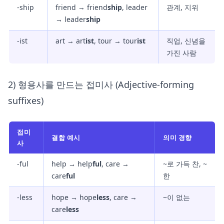
-ship
friend → friend
ship
, leader
관계, 지위
→ leader
ship
-ist
art → art
ist
, tour → tour
ist
직업, 신념을
가진 사람
2) 형용사를 만드는 접미사 (Adjective-forming
suffixes)
접미
결합 예시
의미 경향
사
-ful
help → help
ful
, care →
~로 가득 찬, ~
care
ful
한
-less
hope → hope
less
, care →
~이 없는
care
less