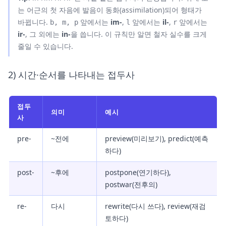
는 어근의 첫 자음에 발음이 동화(assimilation)되어 형태가
바뀝니다.
앞에서는
im-
,
앞에서는
il-
,
앞에서는
b, m, p
l
r
ir-
, 그 외에는
in-
을 씁니다. 이 규칙만 알면 철자 실수를 크게
줄일 수 있습니다.
2) 시간·순서를 나타내는 접두사
접두
의미
예시
사
pre-
~전에
preview(미리보기), predict(예측
하다)
post-
~후에
postpone(연기하다),
postwar(전후의)
re-
다시
rewrite(다시 쓰다), review(재검
토하다)