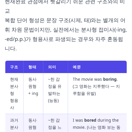
현재완료 관점에서 헷갈리기 쉬운 관련 구조와의 비
교
복합 단어 형성은 문장 구조(시제, 태)와는 별개의 어
휘 차원 문법이지만, 실전에서는 분사형 접미사(-ing,
-ed/p.p.)가 형용사로 파생되는 경우와 자주 혼동됩
니다.
구조
형태
의미
예문
현재
동사
~한 감
The movie was
boring
.
분사
원형
정을 유
(그 영화는 지루했다 — 지
형
+ ing
발하는
루함을 유발)
형용
(능동)
사
과거
동사
~한 감
I was
bored
during the
분사
원형
정을 느
movie. (나는 영화 보는 동