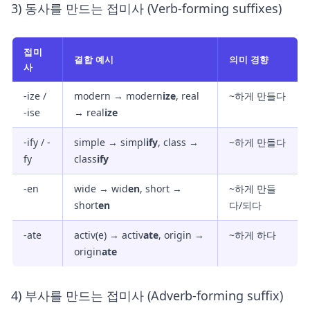
3) 동사를 만드는 접미사 (Verb-forming suffixes)
접미
결합 예시
의미 경향
사
-ize /
modern → modern
ize
, real
~하게 만들다
-ise
→ real
ize
-ify / -
simple → simpl
ify
, class →
~하게 만들다
fy
class
ify
-en
wide → wid
en
, short →
~하게 만들
short
en
다/되다
-ate
activ(e) → activ
ate
, origin →
~하게 하다
origin
ate
4) 부사를 만드는 접미사 (Adverb-forming suffix)