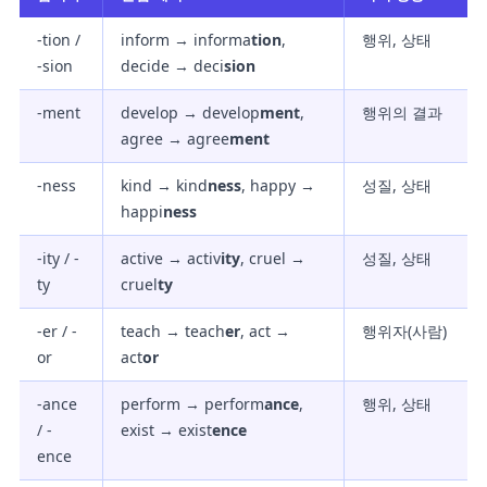
-tion /
inform → informa
tion
,
행위, 상태
-sion
decide → deci
sion
-ment
develop → develop
ment
,
행위의 결과
agree → agree
ment
-ness
kind → kind
ness
, happy →
성질, 상태
happi
ness
-ity / -
active → activ
ity
, cruel →
성질, 상태
ty
cruel
ty
-er / -
teach → teach
er
, act →
행위자(사람)
or
act
or
-ance
perform → perform
ance
,
행위, 상태
/ -
exist → exist
ence
ence