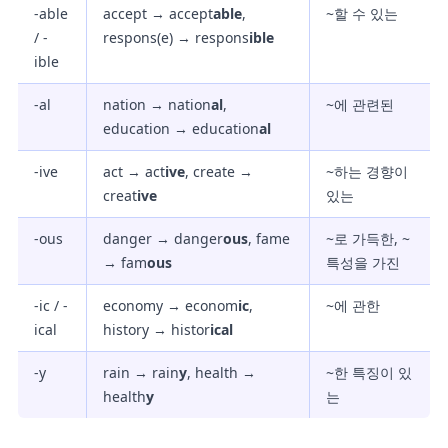
-able
accept → accept
able
,
~할 수 있는
/ -
respons(e) → respons
ible
ible
-al
nation → nation
al
,
~에 관련된
education → education
al
-ive
act → act
ive
, create →
~하는 경향이
creat
ive
있는
-ous
danger → danger
ous
, fame
~로 가득한, ~
→ fam
ous
특성을 가진
-ic / -
economy → econom
ic
,
~에 관한
ical
history → histor
ical
-y
rain → rain
y
, health →
~한 특징이 있
health
y
는