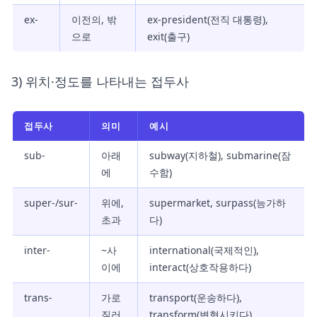
ex-
이전의, 밖
ex-president(전직 대통령),
으로
exit(출구)
3) 위치·정도를 나타내는 접두사
접두사
의미
예시
sub-
아래
subway(지하철), submarine(잠
에
수함)
super-/sur-
위에,
supermarket, surpass(능가하
초과
다)
inter-
~사
international(국제적인),
이에
interact(상호작용하다)
trans-
가로
transport(운송하다),
질러
transform(변형시키다)