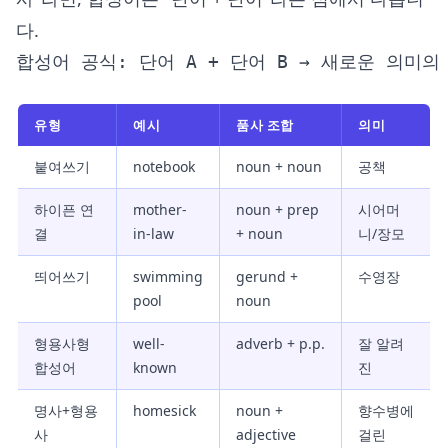
다.
유형
예시
품사 조합
의미
붙여쓰기
notebook
noun + noun
공책
하이픈 연
mother-
noun + prep
시어머
결
in-law
+ noun
니/장모
띄어쓰기
swimming
gerund +
수영장
pool
noun
형용사형
well-
adverb + p.p.
잘 알려
합성어
known
진
명사+형용
homesick
noun +
향수병에
사
adjective
걸린