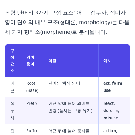
복합 단어의 3가지 구성 요소: 어근, 접두사, 접미사
영어 단어의 내부 구조(형태론, morphology)는 다음
세 가지 형태소(morpheme)로 분석됩니다.
구
성
영어
역할
예시
요
용어
소
어
Root
단어의 핵심 의미
act
,
form
,
근
(Base)
use
접
Prefix
어근 앞에 붙어 의미를
re
act,
두
변경 (품사는 보통 유지)
de
form,
사
mis
use
접
Suffix
어근 뒤에 붙어 품사를
act
ion
,