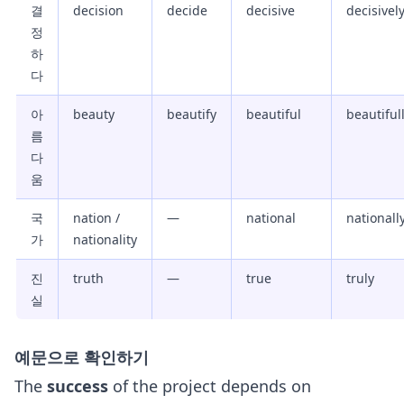
결
decision
decide
decisive
decisivel
정
하
다
아
beauty
beautify
beautiful
beautiful
름
다
움
국
nation /
—
national
nationall
가
nationality
진
truth
—
true
truly
실
예문으로 확인하기
The
success
of the project depends on