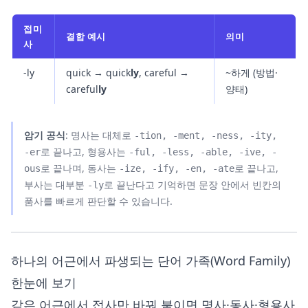
접미
결합 예시
의미
사
-ly
quick → quick
ly
, careful →
~하게 (방법·
careful
ly
양태)
암기 공식
: 명사는 대체로
-tion, -ment, -ness, -ity,
로 끝나고, 형용사는
-er
-ful, -less, -able, -ive, -
로 끝나며, 동사는
로 끝나고,
ous
-ize, -ify, -en, -ate
부사는 대부분
로 끝난다고 기억하면 문장 안에서 빈칸의
-ly
품사를 빠르게 판단할 수 있습니다.
하나의 어근에서 파생되는 단어 가족(Word Family)
한눈에 보기
같은 어근에서 접사만 바꿔 붙이면 명사·동사·형용사