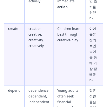
actively
immediate
인 조
action
.
치를
취했
다.
create
creation,
Children learn
아이
creative,
best through
들은
creativity,
creative
play.
창의
creatively
적인
놀이
를 통
해 가
장 잘
배운
다.
depend
dependence,
Young adults
젊은
dependent,
often seek
성인
independent
financial
들은