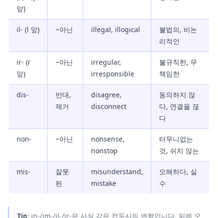
앞)
il- (l 앞)
~아닌
illegal, illogical
불법의, 비논
리적인
ir- (r
~아닌
irregular,
불규칙한, 무
앞)
irresponsible
책임한
dis-
반대,
disagree,
동의하지 않
제거
disconnect
다, 연결을 끊
다
non-
~아닌
nonsense,
터무니없는
nonstop
것, 쉬지 않는
mis-
잘못
misunderstand,
오해하다, 실
된
mistake
수
Tip
: in-/im-/il-/ir-은 사실 같은 접두사의 변형입니다. 뒤에 오